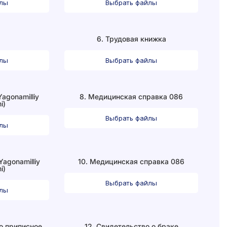
йлы
Выбрать файлы
м
6. Трудовая книжка
йлы
Выбрать файлы
agonamilliy
8. Медицинская справка 086
i)
Выбрать файлы
йлы
Yagonamilliy
10. Медицинская справка 086
i)
Выбрать файлы
йлы
бо приписное
12. Свидетельство о браке