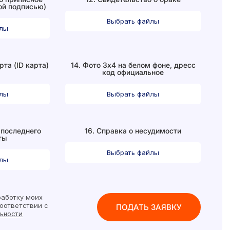
ой подписью)
Выбрать файлы
йлы
рта (ID карта)
14. Фото 3х4 на белом фоне, дресс
код официальное
йлы
Выбрать файлы
 последнего
16. Справка о несудимости
ты
Выбрать файлы
йлы
аботку моих
оответствии с
ьности