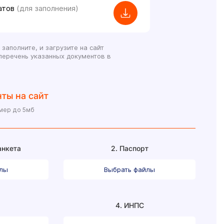
атов
(для заполнения)
 заполните, и загрузите на сайт
перечень указанных документов в
ты на сайт
змер до 5мб
анкета
2. Паспорт
йлы
Выбрать файлы
4. ИНПС