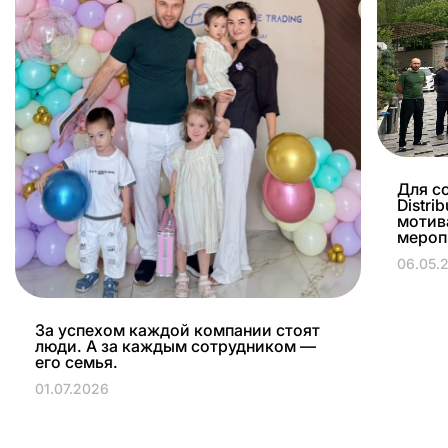
Для с
Distri
мотив
мероп
06.05.
За успехом каждой компании стоят
люди. А за каждым сотрудником —
его семья.
01.07.2026