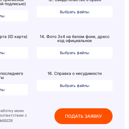
ой подписью)
Выбрать файлы
йлы
рта (ID карта)
14. Фото 3х4 на белом фоне, дресс
код официальное
йлы
Выбрать файлы
 последнего
16. Справка о несудимости
ты
Выбрать файлы
йлы
аботку моих
оответствии с
ьности