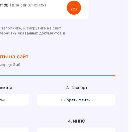
атов
(для заполнения)
 заполните, и загрузите на сайт
перечень указанных документов в
ты на сайт
змер до 5мб
анкета
2. Паспорт
йлы
Выбрать файлы
4. ИНПС