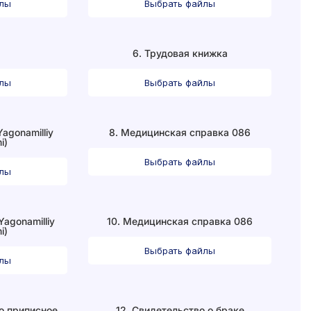
йлы
Выбрать файлы
м
6. Трудовая книжка
йлы
Выбрать файлы
agonamilliy
8. Медицинская справка 086
i)
Выбрать файлы
йлы
Yagonamilliy
10. Медицинская справка 086
i)
Выбрать файлы
йлы
бо приписное
12. Свидетельство о браке