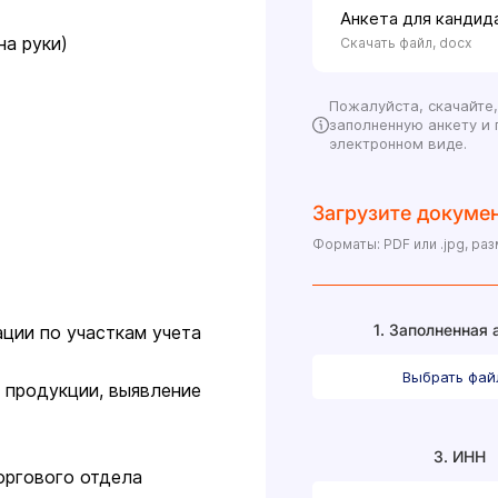
Анкета для кандид
на руки)
Скачать файл, docx
Пожалуйста, скачайте,
заполненную анкету и 
электронном виде.
Загрузите докумен
Форматы: PDF или .jpg, ра
1. Заполненная 
ции по участкам учета
Выбрать фа
 продукции, выявление
3. ИНН
оргового отдела