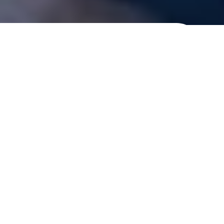
/ AYVEN GROUP /
ОФИЦИАЛЬНЫЙ
ДИСТРИБЬЮТОР
ВЕДУЩИХ МИРОВЫХ
БРЕНДОВ
Мы — официальный дистрибьютор продуктов
питания и товаров повседневного потребления,
эксклюзивный Партнер популярных брендов в
Узбекистане.